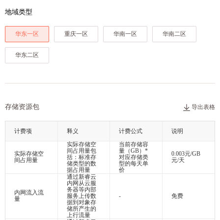
云运维
香港云服务器
GPU加速服务器
SSL证书
虚拟私有云VPC
地域类型
美国云服务器
弹性伸缩
DDoS高防IP
NAT网关
云监控
华东一区
重庆一区
华南一区
华南二区
弹性公网IP
访问控制（敬请期待）
华东二区
负载均衡
虚拟专网VPN
CDN（敬请期待）
存储资源包
导出表格
计费项
释义
计费公式
说明
实际存储空
当前存储容
间占用量包
量（GB）*
实际存储空
0.003元/GB
括：标准存
对应存储类
间占用量
元/天
储类型的数
型的每天单
据占用量
价
通过新睿云
内网从云服
务器等内部
内网流入流
服务上传数
-
免费
量
据到对象存
储所产生的
上行流量