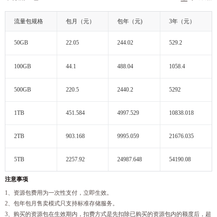
流量包规格
包月（元）
包年（元)
3年（元）
50GB
22.05
244.02
529.2
100GB
44.1
488.04
1058.4
500GB
220.5
2440.2
5292
1TB
451.584
4997.529
10838.018
2TB
903.168
9995.059
21676.035
5TB
2257.92
24987.648
54190.08
注意事项
1、资源包费用为一次性支付，立即生效。
2、包年包月售卖模式只支持标准存储服务。
3、购买的资源包在生效期内，扣费方式是先扣除已购买的资源包内的额度后，超