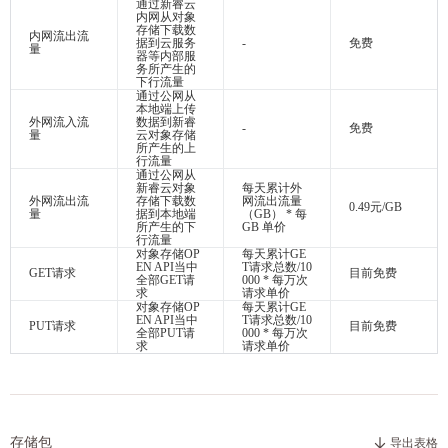
通过新睿云
内网从对象
存储下载数
内网流出流
据到云服务
-
免费
量
器等内部服
务所产生的
下行流量
通过公网从
本地端上传
外网流入流
数据到新睿
-
免费
量
云对象存储
所产生的上
行流量
通过公网从
新睿云对象
每天累计外
外网流出流
存储下载数
网流出流量
0.49元/GB
量
据到本地端
（GB） * 每
所产生的下
GB 单价
行流量
对象存储OP
每天累计GE
EN API当中
T请求总数/10
GET请求
目前免费
全部GET请
000 * 每万次
求
请求单价
对象存储OP
每天累计GE
EN API当中
T请求总数/10
PUT请求
目前免费
全部PUT请
000 * 每万次
求
请求单价
存储包
导出表格