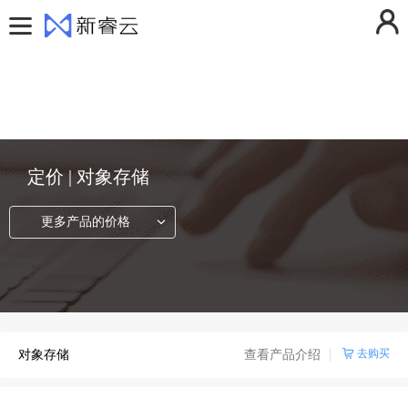
用户中心
控制台
登录
注册
费用中心
消息中心
活动中心
操作日志
解决方案
定价 | 对象存储
退出登录
远真互联
更多产品的价格
在线云电脑
产品
云计算
定价
云存储
帮助文档
弹性云服务器ECS
去购买
对象存储
查看产品介绍
云安全
新闻动态
镜像服务器
云硬盘
云网络
关于我们
云服务器快照
云硬盘备份
防火墙