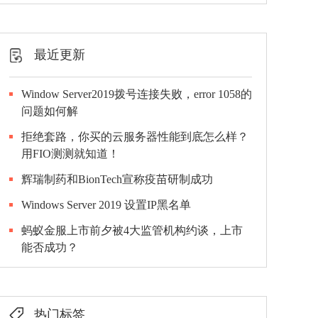
最近更新
Window Server2019拨号连接失败，error 1058的
问题如何解
拒绝套路，你买的云服务器性能到底怎么样？
用FIO测测就知道！
辉瑞制药和BionTech宣称疫苗研制成功
Windows Server 2019 设置IP黑名单
蚂蚁金服上市前夕被4大监管机构约谈，上市
能否成功？
热门标签