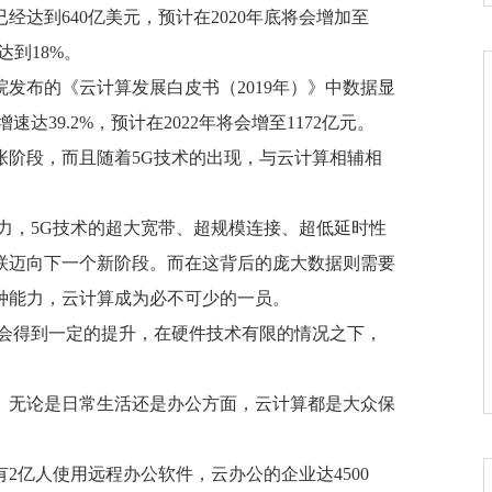
模已经达到640亿美元，预计在2020年底将会增加至
达到18%。
院发布的《云计算发展白皮书（
2019年）》中数据显
速达39.2%，预计在2022年将会增至1172亿元。
张阶段，而且随着
5G技术的出现，与云计算相辅相
力，5G技术的超大宽带、超规模连接、超低延时性
联迈向下一个新阶段。而在这背后的庞大数据则需要
种能力，云计算成为必不可少的一员。
都会得到一定的提升，在硬件技术有限的情况之下，
。无论是日常生活还是办公方面，云计算都是大众保
有2亿人使用远程办公软件，云办公的企业达4500