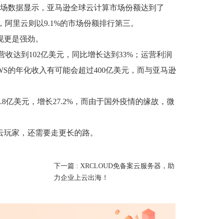
云计算市场数据显示，亚马逊全球云计算市场份额达到了
二，阿里云则以9.1%的市场份额排行第三。
现更是强劲。
的营收达到102亿美元，同比增长达到33%；运营利润
AWS的年化收入有可能会超过400亿美元，而与亚马逊
22.8亿美元，增长27.2%，而由于国外疫情的缘故，微
云玩家，还需要走更长的路。
下一篇 :
XRCLOUD免备案云服务器，助
力企业上云出海！