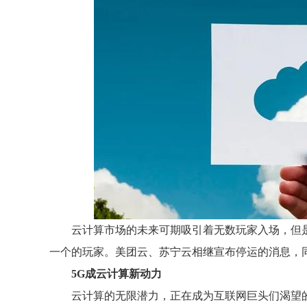
云计算市场的未来可期吸引着无数玩家入场，但
一个的玩家。美团云、苏宁云相继宣布停运的消息，
5G成云计算新动力
云计算的无限潜力，正在成为互联网巨头们渴望