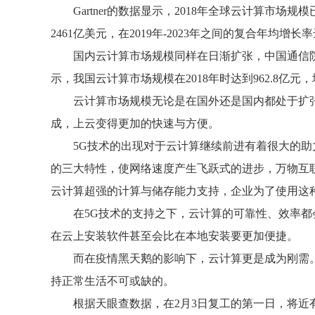
Gartner的数据显示，2018年全球云计算市场规
2461亿美元，在2019年-2023年之间的复合年均增长率
国内云计算市场规模同样在日渐扩张，中国通信
示，我国云计算市场规模在2018年时达到962.8亿元，增
云计算市场规模无论是在国外还是国内都处于扩
成，上云变得更加的快速与方便。
5G技术的出现对于云计算继续前进有着很大的助
的三大特性，使网络速度产生飞跃式的进步，万物互
云计算超强的计算与储存能力支持，企业为了使用这
在
5G技术的支持之下，云计算的可靠性、效率
在云上安装软件甚至会比在本地安装要更加便捷。
而在疫情黑天鹅的影响下，云计算更是成为刚需
持正常生活不可或缺的。
根据天眼查数据，在
2月3日复工的第一日，将近