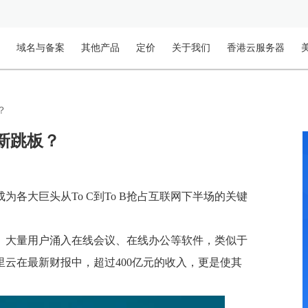
域名与备案
其他产品
定价
关于我们
香港云服务器
？
新跳板？
成为各大巨头从
To C到To B抢占互联网下半场的关键
。大量用户涌入在线会议、在线办公等软件，类似于
里云在最新财报中，超过
400亿元的收入，更是使其