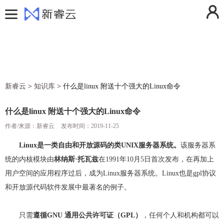
用户中心
控制台
登录
注册
费用中心
消息中心
活动中心
操作日志
新睿云
>
知识库
>
什么是linux 附送十个强大的Linux命令
解决方案
退出登录
产品
什么是linux 附送十个强大的Linux命令
定价
作者/来源：新睿云
云计算
发布时间：2019-11-25
帮助文档
弹性云服务器ECS
云存储
Linux是一类自由和开放源码的类UNIX服务器系统。
该服务器系
统的内核模块由
林纳斯·托瓦兹
在1991年10月5日首次发布，在再加上
新闻动态
镜像服务器
对象存储
云安全
用户空间的应用程序过后，成为Linux服务器系统。Linux也是gpl协议
关于我们
云服务器快照
云硬盘
防火墙
云网络
和开放源代码软件发展中最著名的例子。
香港云服务器
GPU加速服务器
云硬盘备份
SSL证书
虚拟私有云VPC
云运维
只需
遵循GNU 通用公共许可证（GPL）
，任何个人和机构都可以
美国云服务器
弹性伸缩
DDoS高防IP
NAT网关
云监控