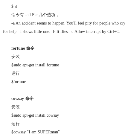
$ sl
命令有 -a l F e 几个选项，
-a An accident seems to happen. You'll feel pity for people who cry
for help. -l shows little one. -F It flies. -e Allow interrupt by Ctrl+C.
fortune 命令
安装
$sudo apt-get install fortune
运行
$fortune
cowsay 命令
安装
$sudo apt-get install cowsay
运行
$cowsay "I am SUPERman"