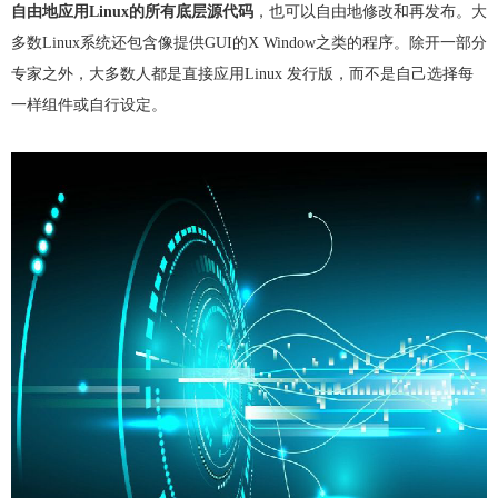
自由地应用Linux的所有底层源代码
，也可以自由地修改和再发布。大
弹性公网IP
访问控制（敬请期待）
多数Linux系统还包含像提供GUI的X Window之类的程序。除开一部分
负载均衡
专家之外，大多数人都是直接应用Linux 发行版，而不是自己选择每
虚拟专网VPN
一样组件或自行设定。
CDN（敬请期待）