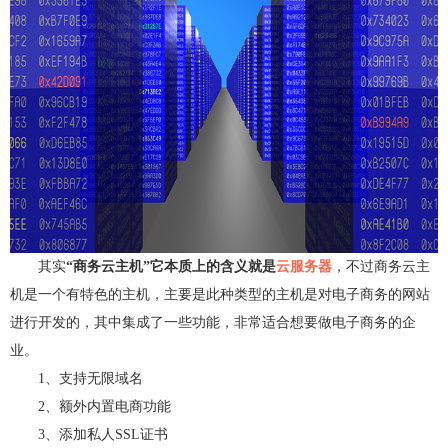
弹性公网IP
访问控制（敬请期待）
负载均衡
虚拟专网VPN
CDN（敬请期待）
其实
“商务云主机”它本质上的含义就是
云服务器
，不过商务云主
机是一个有特色的主机，主要是此种类型的主机是对电子商务的网站
进行开发的，其中集成了一些功能，非常适合想要做电子商务的企
业。
1、支持无限域名
2、额外内置电商功能
3、添加私人SSL证书