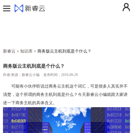
用户中心
控制台
登录
注册
费用中心
消息中心
活动中心
操作日志
新睿云
>
知识库
>
商务版云主机到底是个什么？
解决方案
退出登录
产品
商务版云主机到底是个什么？
定价
作者/来源：新睿云小编
云计算
发布时间：2019-09-29
帮助文档
弹性云服务器ECS
云存储
可能有小伙伴听说过商务云主机这个词汇，可是很多人其实并不
清楚，这个所谓的商务主机到底是什么？今天新睿云小编就跟大家讲
新闻动态
镜像服务器
对象存储
云安全
述一下商务主机的具体含义。
关于我们
云服务器快照
云硬盘
防火墙
云网络
香港云服务器
GPU加速服务器
云硬盘备份
SSL证书
虚拟私有云VPC
云运维
美国云服务器
弹性伸缩
DDoS高防IP
NAT网关
云监控