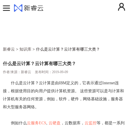
用户中心
控制台
登录
注册
费用中心
消息中心
活动中心
操作日志
新睿云
>
知识库
>
什么是云计算？云计算有哪三大类？
解决方案
退出登录
产品
什么是云计算？云计算有哪三大类？
定价
作者/来源：新睿云
云计算
发布时间：2019-09-09
帮助文档
弹性云服务器ECS
云存储
什么是云计算？云计算是由IBM定义的，它表示通过Internet连
接，根据使用目的向用户提供计算机资源。 这些资源可以是与计算和
新闻动态
镜像服务器
对象存储
云安全
计算机有关的任何资源，例如，软件，硬件，网络基础设施，服务器
关于我们
云服务器快照
云硬盘
防火墙
云网络
和大型服务器网络。
香港云服务器
GPU加速服务器
云硬盘备份
SSL证书
虚拟私有云VPC
云运维
例如什么
云服务ECS
,
云硬盘
，云数据库，
云监控
等，都是一系列
美国云服务器
弹性伸缩
DDoS高防IP
NAT网关
云监控