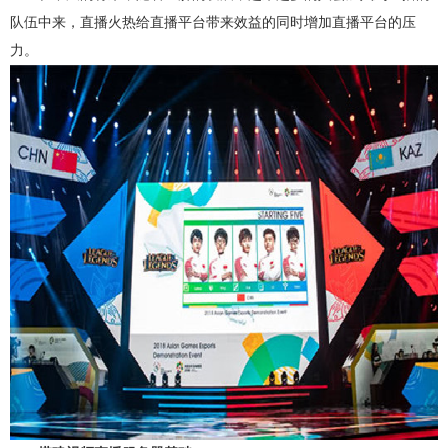
弹性公网IP
访问控制（敬请期待）
队伍中来，直播火热给直播平台带来效益的同时增加直播平台的压
力。
负载均衡
虚拟专网VPN
CDN（敬请期待）