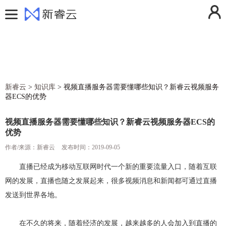
用户中心
控制台
登录
注册
费用中心
消息中心
活动中心
操作日志
新睿云
>
知识库
>
视频直播服务器需要懂哪些知识？新睿云视频服务
解决方案
器ECS的优势
退出登录
产品
视频直播服务器需要懂哪些知识？新睿云视频服务器ECS的
定价
云计算
优势
帮助文档
弹性云服务器ECS
云存储
作者/来源：新睿云
发布时间：2019-09-05
新闻动态
镜像服务器
对象存储
云安全
直播已经成为移动互联网时代一个新的重要流量入口，随着互联
网的发展，直播也随之发展起来，很多视频消息和新闻都可通过直播
关于我们
云服务器快照
云硬盘
防火墙
云网络
发送到世界各地。
香港云服务器
GPU加速服务器
云硬盘备份
SSL证书
虚拟私有云VPC
云运维
美国云服务器
弹性伸缩
DDoS高防IP
NAT网关
云监控
在不久的将来，随着经济的发展，越来越多的人会加入到直播的