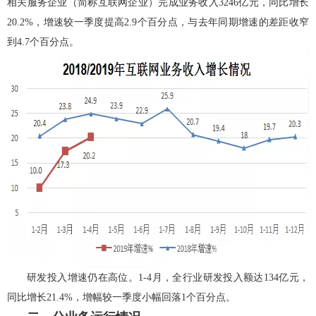
相关服务企业（简称互联网企业）完成业务收入3246亿元，同比增长
弹性公网IP
访问控制（敬请期待）
20.2%，增速较一季度提高2.9个百分点，与去年同期增速的差距收窄
负载均衡
到4.7个百分点。
虚拟专网VPN
CDN（敬请期待）
研发投入增速仍在高位。1-4月，全行业研发投入额达134亿元，
同比增长21.4%，增幅较一季度小幅回落1个百分点。