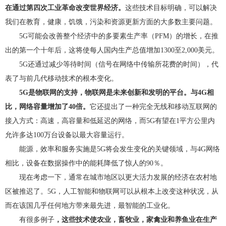
在通过第四次工业革命改变世界经济。
这些技术目标明确，可以解决
我们在教育，健康，饥饿，污染和资源更新方面的大多数主要问题。
5G可能会改善整个经济中的多要素生产率（PFM）的增长，在推
出的第一个十年后，这将使每人国内生产总值增加1300至2,000美元。
5G还通过减少等待时间（信号在网络中传输所花费的时间），代
表了与前几代移动技术的根本变化。
5G是物联网的支持，物联网是未来创新和发明的平台。与4G相
比，网络容量增加了40倍。
它还提出了一种完全无线和移动互联网的
接入方式：高速，高容量和低延迟的网络，而5G有望在1平方公里内
允许多达100万台设备以最大容量运行。
能源，效率和服务实施是5G将会发生变化的关键领域，与4G网络
相比，设备在数据操作中的能耗降低了惊人的90％。
现在考虑一下，通常在城市地区以更大活力发展的经济在农村地
区被推迟了。5G，人工智能和物联网可以从根本上改变这种状况，从
而在该国几乎任何地方带来最先进，最智能的工业化。
有很多例子
，这些技术使农业，畜牧业，家禽业和养鱼业在生产