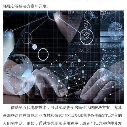
弹性公网IP
访问控制（敬请期待）
强现实等解决方案的开发。
负载均衡
虚拟专网VPN
CDN（敬请期待）
借助第五代电信技术，可以实现改变居民生活的解决方案，尤其
是那些居住在哥伦比亚农村和偏远地区以及因地理条件而难以进入的
人们的生活。例如，通过增强现实应用程序，患者可以远程护理其发