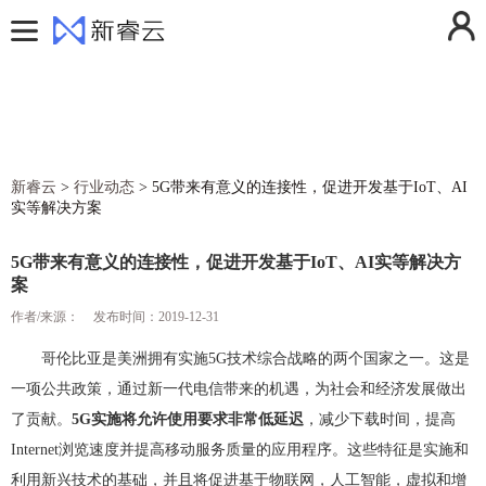
用户中心
控制台
登录
注册
费用中心
消息中心
活动中心
操作日志
新睿云
>
行业动态
>
5G带来有意义的连接性，促进开发基于IoT、AI
解决方案
实等解决方案
退出登录
产品
5G带来有意义的连接性，促进开发基于IoT、AI实等解决方
定价
云计算
案
帮助文档
弹性云服务器ECS
云存储
作者/来源：
发布时间：2019-12-31
新闻动态
镜像服务器
对象存储
云安全
哥伦比亚是美洲拥有实施5G技术综合战略的两个国家之一。这是
一项公共政策，通过新一代电信带来的机遇，为社会和经济发展做出
关于我们
云服务器快照
云硬盘
防火墙
云网络
了贡献。
5G实施将允许使用要求非常低延迟
，减少下载时间，提高
香港云服务器
GPU加速服务器
云硬盘备份
SSL证书
虚拟私有云VPC
云运维
Internet浏览速度并提高移动服务质量的应用程序。这些特征是实施和
美国云服务器
弹性伸缩
DDoS高防IP
NAT网关
云监控
利用新兴技术的基础，并且将促进基于物联网，人工智能，虚拟和增