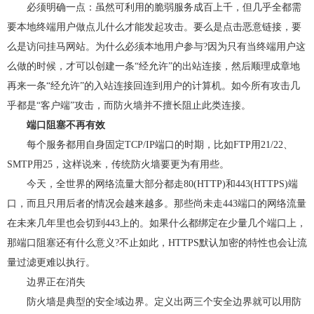
必须明确一点：虽然可利用的脆弱服务成百上千，但几乎全都需
要本地终端用户做点儿什么才能发起攻击。要么是点击恶意链接，要
么是访问挂马网站。为什么必须本地用户参与?因为只有当终端用户这
么做的时候，才可以创建一条“经允许”的出站连接，然后顺理成章地
再来一条“经允许”的入站连接回连到用户的计算机。如今所有攻击几
乎都是“客户端”攻击，而防火墙并不擅长阻止此类连接。
端口阻塞不再有效
每个服务都用自身固定TCP/IP端口的时期，比如FTP用21/22、
SMTP用25，这样说来，传统防火墙要更为有用些。
今天，全世界的网络流量大部分都走80(HTTP)和443(HTTPS)端
口，而且只用后者的情况会越来越多。那些尚未走443端口的网络流量
在未来几年里也会切到443上的。如果什么都绑定在少量几个端口上，
那端口阻塞还有什么意义?不止如此，HTTPS默认加密的特性也会让流
量过滤更难以执行。
边界正在消失
防火墙是典型的安全域边界。定义出两三个安全边界就可以用防