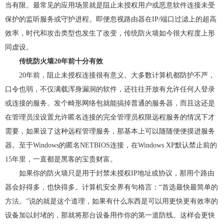
当有限。最常见的应用场景就是阻止未授权用户或恶意软件连接未受
弹性公网IP
访问控制（敬请期待）
保护的监听服务或守护进程。即便忽视路由器在IP/端口过滤上的超高
负载均衡
效率，时代和攻击类型也发生了改变，传统防火墙如今很大程度上形
虚拟专网VPN
同虚设。
传统防火墙20年前十分有效
CDN（敬请期待）
20年前，阻止未授权连接很有意义。大多数计算机都防护不严，
口令也弱，不仅满载浑身漏洞的软件，还往往开放有允许任何人登录
或连接的服务。发个畸形网络包就能搞掉普通的服务器，而且这还是
在管理员没设置允许匿名连接的完全管理员权限远程服务的情况下才
需要，如果设了这种远程管理服务，那基本上可以随随便便摸进服务
器。至于Windows的匿名NETBIOS连接，在Windows XP默认禁止前的
15年里，一直都是黑客的宝贵财富。
如果你的防火墙只是用于封禁未授权IP地址或协议，那用个路由
器会好得多，也快得多。计算机安全界有句格言：“首选最快最简单的
方法。”说的就是这个道理，如果有什么东西是可以用更快更有效率的
设备加以封堵的，那就将那台设备用作你的第一道防线。这样会更快