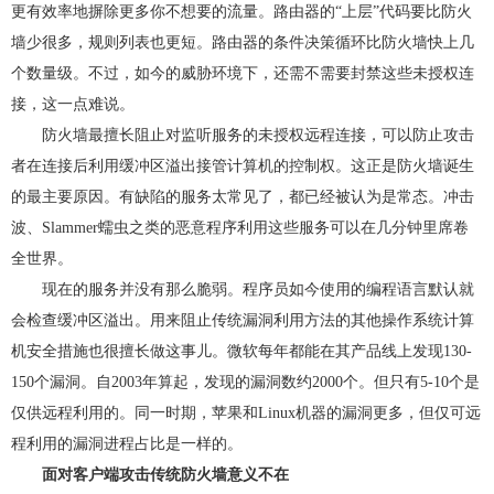
更有效率地摒除更多你不想要的流量。路由器的“上层”代码要比防火
墙少很多，规则列表也更短。路由器的条件决策循环比防火墙快上几
个数量级。不过，如今的威胁环境下，还需不需要封禁这些未授权连
接，这一点难说。
防火墙最擅长阻止对监听服务的未授权远程连接，可以防止攻击
者在连接后利用缓冲区溢出接管计算机的控制权。这正是防火墙诞生
的最主要原因。有缺陷的服务太常见了，都已经被认为是常态。冲击
波、Slammer蠕虫之类的恶意程序利用这些服务可以在几分钟里席卷
全世界。
现在的服务并没有那么脆弱。程序员如今使用的编程语言默认就
会检查缓冲区溢出。用来阻止传统漏洞利用方法的其他操作系统计算
机安全措施也很擅长做这事儿。微软每年都能在其产品线上发现130-
150个漏洞。自2003年算起，发现的漏洞数约2000个。但只有5-10个是
仅供远程利用的。同一时期，苹果和Linux机器的漏洞更多，但仅可远
程利用的漏洞进程占比是一样的。
面对客户端攻击传统防火墙意义不在