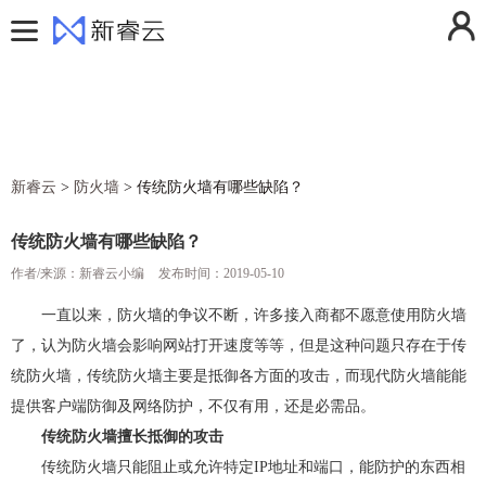
用户中心
控制台
登录
注册
费用中心
消息中心
活动中心
操作日志
新睿云
>
防火墙
>
传统防火墙有哪些缺陷？
解决方案
退出登录
产品
传统防火墙有哪些缺陷？
定价
作者/来源：新睿云小编
云计算
发布时间：2019-05-10
帮助文档
弹性云服务器ECS
云存储
一直以来，防火墙的争议不断，许多接入商都不愿意使用防火墙
了，认为防火墙会影响网站打开速度等等，但是这种问题只存在于传
新闻动态
镜像服务器
对象存储
云安全
统防火墙，传统防火墙主要是抵御各方面的攻击，而现代防火墙能能
关于我们
云服务器快照
云硬盘
防火墙
云网络
提供客户端防御及网络防护，不仅有用，还是必需品。
香港云服务器
GPU加速服务器
云硬盘备份
SSL证书
虚拟私有云VPC
云运维
传统防火墙擅长抵御的攻击
传统防火墙只能阻止或允许特定IP地址和端口，能防护的东西相
美国云服务器
弹性伸缩
DDoS高防IP
NAT网关
云监控