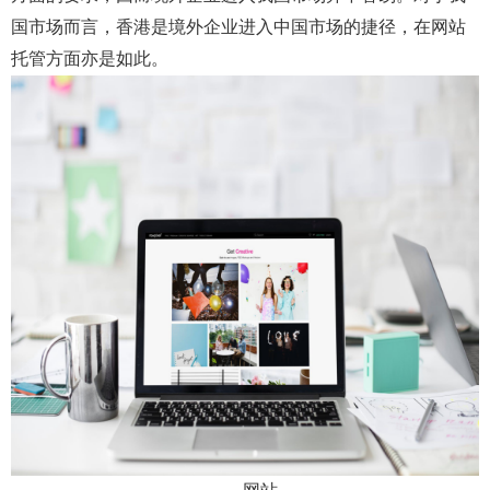
弹性公网IP
访问控制（敬请期待）
国市场而言，香港是境外企业进入中国市场的捷径，在网站
托管方面亦是如此。
负载均衡
虚拟专网VPN
CDN（敬请期待）