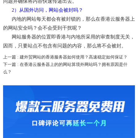
问题并确保将内容
快速
传递出去。
2）从国外访问，网站会被封吗？
内地
的网站每天
都会有
被封锁
的
，
那么在香港云服务器上
的网站安全吗？会不
会受到干扰
呢？
网站
服务器
的位置
即香港
与
内地
所采用的审查制度无关
，
因而
，
只要
站点
不
包含有问题的内容，
那么将不会
被
封
。
上一篇 :
建外贸网站的香港服务器如何使用？高速稳定如何保证？
下一篇 :
在香港云服务器上的的网站算境外网站吗？拥有原因是什
么？