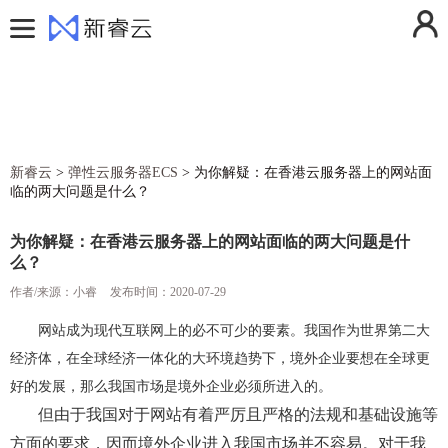
用户中心
控制台
登录
注册
费用中心
消息中心
活动中心
操作日志
新睿云
>
弹性云服务器ECS
>
为你解疑：在香港云服务器上的网站面
解决方案
临的两大问题是什么？
退出登录
产品
为你解疑：在香港云服务器上的网站面临的两大问题是什
定价
云计算
么？
帮助文档
弹性云服务器ECS
云存储
作者/来源：小睿
发布时间：2020-07-29
新闻动态
镜像服务器
对象存储
云安全
网站成为现代互联网上的必不可少的要素。我国作为世界第二大
经济体，在全球经济一体化的大环境趋势下，境外企业要想在全球更
关于我们
云服务器快照
云硬盘
防火墙
云网络
好的发展，那么我国市场是境外企业必须所进入的。
香港云服务器
GPU加速服务器
云硬盘备份
SSL证书
虚拟私有云VPC
云运维
但由于我国对于网站有着严厉且严格的法规和基础设施等
美国云服务器
弹性伸缩
DDoS高防IP
NAT网关
云监控
方面的要求，因而境外企业进入我国市场并不容易。对于我