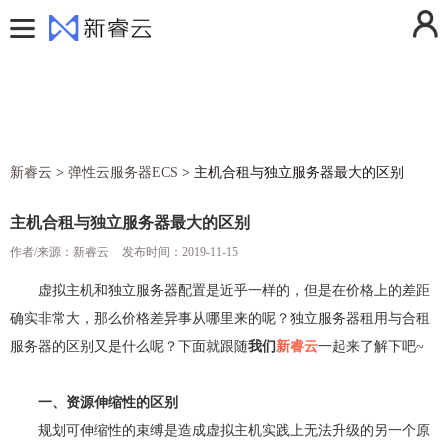
用户中心
控制台
登录
注册
费用中心
消息中心
活动中心
操作日志
新睿云
>
弹性云服务器ECS
>
主机合租与独立服务器最大的区别
解决方案
退出登录
产品
主机合租与独立服务器最大的区别
定价
作者/来源：新睿云
云计算
发布时间：2019-11-15
帮助文档
弹性云服务器ECS
云存储
虚拟主机和独立服务器配置是近乎一样的，但是在价格上的差距
确实非常大，那么价格差异事从哪里来的呢？独立服务器租用与合租
新闻动态
镜像服务器
对象存储
云安全
服务器的区别又是什么呢？下面就跟随
我们
新睿云
一起来了解下吧~
关于我们
云服务器快照
云硬盘
防火墙
云网络
香港云服务器
GPU加速服务器
云硬盘备份
SSL证书
虚拟私有云VPC
云运维
一、资源伸缩性的区别
规划可伸缩性的束缚是造成虚拟主机实践上无法升级的另一个原
美国云服务器
弹性伸缩
DDoS高防IP
NAT网关
云监控