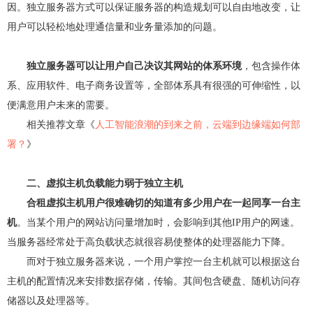
因。独立服务器方式可以保证服务器的构造规划可以自由地改变，让
弹性公网IP
访问控制（敬请期待）
用户可以轻松地处理通信量和业务量添加的问题。
负载均衡
虚拟专网VPN
独立服务器可以让用户自己决议其网站的体系环境
，包含操作体
系、应用软件、电子商务设置等，全部体系具有很强的可伸缩性，以
CDN（敬请期待）
便满意用户未来的需要。
相关推荐文章《
人工智能浪潮的到来之前，云端到边缘端如何部
署？
》
二、虚拟主机负载能力弱于独立主机
合租虚拟主机用户很难确切的知道有多少用户在一起同享一台主
机
。当某个用户的网站访问量增加时，会影响到其他IP用户的网速。
当服务器经常处于高负载状态就很容易使整体的处理器能力下降。
而对于独立服务器来说，一个用户掌控一台主机就可以根据这台
主机的配置情况来安排数据存储，传输。其间包含硬盘、随机访问存
储器以及处理器等。