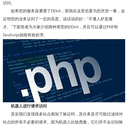
访问。
弹性公网IP
访问控制（敬请期待）
如果您的服务器遭遇了DDoS，那我在这里也要为您庆贺一番，这
负载均衡
证明您的业务达到了一定的高度。说话说的好：“不遭人妒是庸
虚拟专网VPN
才。”下面笔者为大家介绍两种类型的DDoS，并且可以通过PHP和
JavaScript就能有效处理。
CDN（敬请期待）
机器人进行请求访问
其实我们发现很多站点都加了验证码，其任务是尽可能过滤掉对
站点的所有不必要的请求。因为机器人比较愚蠢，它们并不会识别验