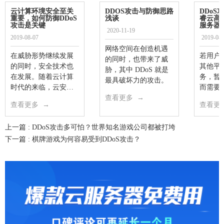
云计算环境安全至关
DDOS攻击与防御思路
DDoS
重要，如何防御DDoS
浅谈
睿云高
攻击是关键
服务器
2020-11-19
2019-08-07
2019-08-
网络空间在创造机遇
在威胁形势继续发展
若用户
的同时，也带来了威
的同时，安全技术也
其他平
胁，其中 DDoS 就是
在发展。随着云计算
务，暂
最具破坏力的攻击。
时代的来临，云安全
而需要D
成为防御DDOS攻击的
查看更多
→
况下，
查看更多
→
查看更
一种最佳措施。
DDOS
DDOS
上一篇 :
DDoS攻击多可怕？世界知名游戏公司都被打垮
任何网
下一篇 :
棋牌游戏为何容易受到DDoS攻击？