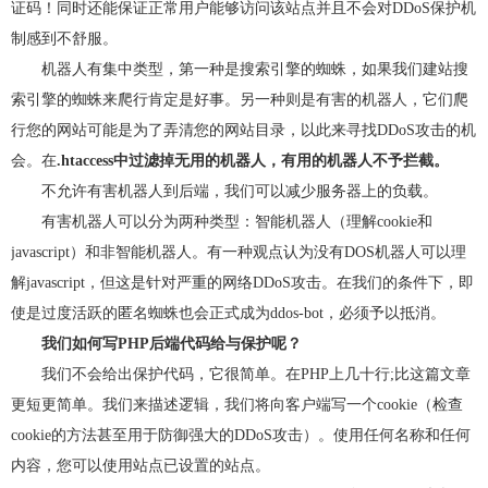
证码！同时还能保证正常用户能够访问该站点并且不会对DDoS保护机
制感到不舒服。
机器人有集中类型，第一种是搜索引擎的蜘蛛，如果我们建站搜
索引擎的蜘蛛来爬行肯定是好事。另一种则是有害的机器人，它们爬
行您的网站可能是为了弄清您的网站目录，以此来寻找DDoS攻击的机
会。在
.htaccess中过滤掉无用的机器人，有用的机器人不予拦截。
不允许有害机器人到后端，我们可以减少服务器上的负载。
有害机器人可以分为两种类型：智能机器人（理解cookie和
javascript）和非智能机器人。有一种观点认为没有DOS机器人可以理
解javascript，但这是针对严重的网络DDoS攻击。在我们的条件下，即
使是过度活跃的匿名蜘蛛也会正式成为ddos-bot，必须予以抵消。
我们如何写PHP后端代码给与保护呢？
我们不会给出保护代码，它很简单。在PHP上几十行;比这篇文章
更短更简单。我们来描述逻辑，我们将向客户端写一个cookie（检查
cookie的方法甚至用于防御强大的DDoS攻击）。使用任何名称和任何
内容，您可以使用站点已设置的站点。