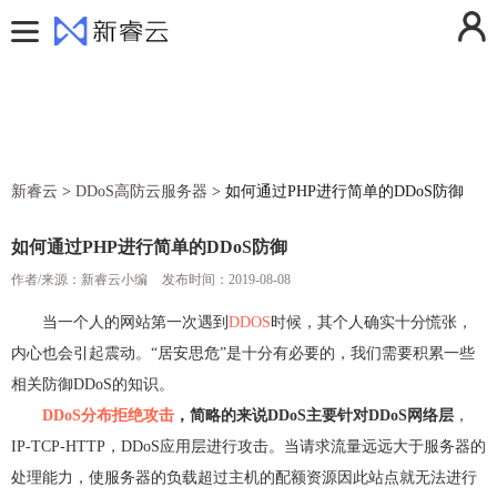
用户中心
控制台
登录
注册
费用中心
消息中心
活动中心
操作日志
新睿云
>
DDoS高防云服务器
>
如何通过PHP进行简单的DDoS防御
解决方案
退出登录
产品
如何通过PHP进行简单的DDoS防御
定价
作者/来源：新睿云小编
云计算
发布时间：2019-08-08
帮助文档
弹性云服务器ECS
云存储
当一个人的网站第一次遇到
DDOS
时候，其个人确实十分慌张，
内心也会引起震动。“居安思危”是十分有必要的，我们需要积累一些
新闻动态
镜像服务器
对象存储
云安全
相关防御DDoS的知识。
关于我们
云服务器快照
云硬盘
防火墙
云网络
DDoS分布拒绝攻击
，简略的来说DDoS主要针对DDoS网络层
，
香港云服务器
GPU加速服务器
云硬盘备份
SSL证书
虚拟私有云VPC
云运维
IP-TCP-HTTP，DDoS应用层进行攻击。当请求流量远远大于服务器的
处理能力，使服务器的负载超过主机的配额资源因此站点就无法进行
美国云服务器
弹性伸缩
DDoS高防IP
NAT网关
云监控